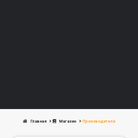
Витамины и добавки
Антисекс
Обезболивающие и
противовоспалительные
Вакцины
Антибиотики
Для глаз
Для ушей
Для кожи и шерсти
Для печени
Для иммунитета
Для почек и моче-половой системы
Для опорно-
двигательного аппарата
Для сердечно-
сосудистой системы
Для ЖКТ
Средства от
паразитов
Товары ветеринарного назначения
Распродажа
Акции
Интересное
Главная
Магазин
Производители