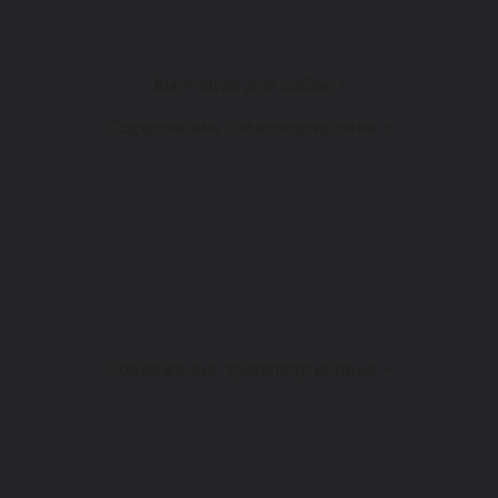
Сухой корм для собак
Влажный корм для собак
Лакомства для собак
Амуниция для собак >
Содержание, транспортировка >
Игрушки для собак
Одежда и обувь для собак
Товары для груминга
Аксессуары для дрессировки
Кошки
Сухой корм для кошек
Влажный корм для кошек
Лакомства для кошек
Наполнители
Содержание, транспортировка >
Игрушки для кошек
Лежаки, мягкие домики,
тоннели
Миски, поилки
Ветаптека